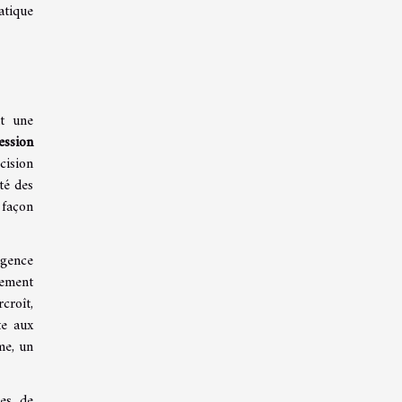
atique
nt une
ession
ision
té des
 façon
igence
uement
croît,
te aux
me, un
ses de