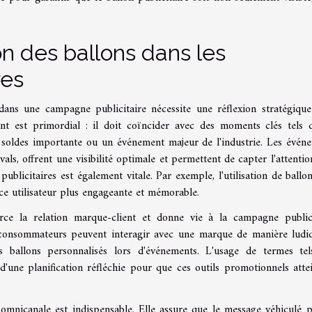
on des ballons dans les
res
s dans une campagne publicitaire nécessite une réflexion stratégiqu
t est primordial : il doit coïncider avec des moments clés tels 
soldes importante ou un événement majeur de l'industrie. Les évén
als, offrent une visibilité optimale et permettent de capter l'attentio
ublicitaires est également vitale. Par exemple, l'utilisation de ballon
e utilisateur plus engageante et mémorable.
rce la relation marque-client et donne vie à la campagne publici
es consommateurs peuvent interagir avec une marque de manière ludi
es ballons personnalisés lors d'événements. L'usage de termes te
d'une planification réfléchie pour que ces outils promotionnels atte
omnicanale est indispensable. Elle assure que le message véhiculé p