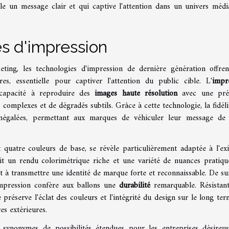
ule un message clair et qui captive l'attention dans un univers médi
s d'impression
ting, les technologies d'impression de dernière génération offre
es, essentielle pour captiver l'attention du public cible. L'
impr
 capacité à reproduire des
images haute résolution
avec une préc
 complexes et de dégradés subtils. Grâce à cette technologie, la fidéli
inégalées, permettant aux marques de véhiculer leur message de
 quatre couleurs de base, se révèle particulièrement adaptée à l'ex
it un rendu colorimétrique riche et une variété de nuances pratiq
t à transmettre une identité de marque forte et reconnaissable. De sur
mpression confère aux ballons une
durabilité
remarquable. Résistan
 préserve l'éclat des couleurs et l'intégrité du design sur le long ter
es extérieures.
t synonymes de possibilités étendues pour les entreprises désireu