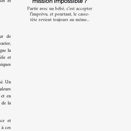
sés et
mission impossible ?
Partir avec un bébé, c’est accepter
l’imprévu, et pourtant, le casse-
tête revient toujours au même...
eur de
arier,
que la
èle et
siques
hé. Un
uleurs
 et en
 de la
ace et
 à ces