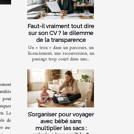
Faut-il vraiment tout dire
sur son CV ? le dilemme
de la transparence
Un « trou » dans un parcours, un
licenciement, une reconversion, un
passage trop court dans une...
lement
tifiés
s peut
niques
ts. Le
S’organiser pour voyager
ble de
avec bébé sans
er au-
multiplier les sacs :