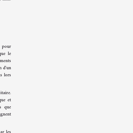
e pour
que le
ements
n d'un
s lors
taire.
que et
ls que
ignent
ar les