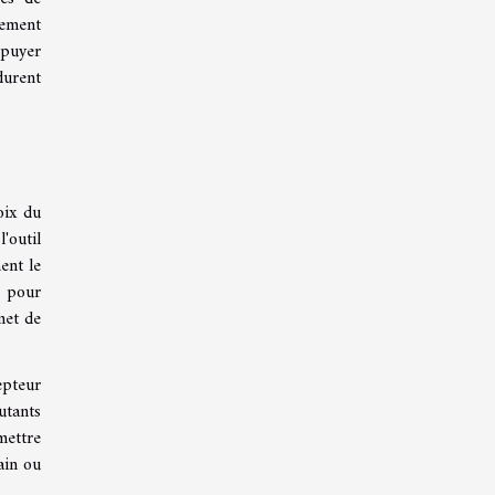
nement
ppuyer
durent
oix du
'outil
ent le
e pour
met de
epteur
utants
mettre
ain ou