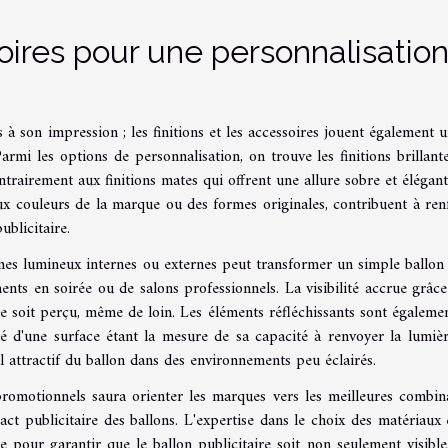
soires pour une personnalisatio
s à son impression ; les finitions et les accessoires jouent également u
rmi les options de personnalisation, on trouve les finitions brillante
ntrairement aux finitions mates qui offrent une allure sobre et élégant
aux couleurs de la marque ou des formes originales, contribuent à ren
ublicitaire.
tèmes lumineux internes ou externes peut transformer un simple ballon
ments en soirée ou de salons professionnels. La visibilité accrue grâce
e soit perçu, même de loin. Les éléments réfléchissants sont égaleme
vité d'une surface étant la mesure de sa capacité à renvoyer la lumièr
l attractif du ballon dans des environnements peu éclairés.
romotionnels saura orienter les marques vers les meilleures combin
act publicitaire des ballons. L'expertise dans le choix des matériaux 
 pour garantir que le ballon publicitaire soit non seulement visible