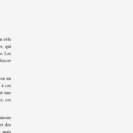
n
n rôle
s, qui
e. Les
forcer
 en un
 à ces
nt une
e, ces
aisons
et des
, mais