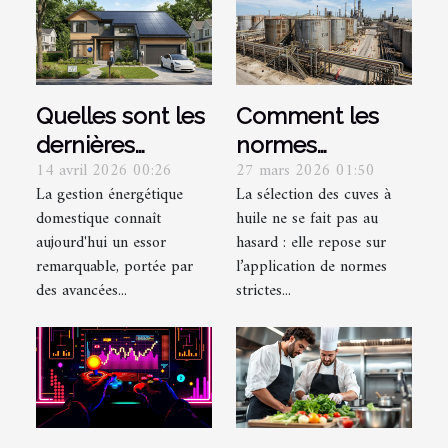
Quelles sont les
Comment les
dernières
normes
14 avril 2026 00:26
27 mars 2026 01:50
innovations en
affectent-elles la
La gestion énergétique
La sélection des cuves à
matière de
sélection des
domestique connaît
huile ne se fait pas au
gestion
cuves à huile ?
aujourd'hui un essor
hasard : elle repose sur
énergétique
remarquable, portée par
l’application de normes
domestique ?
des avancées...
strictes...