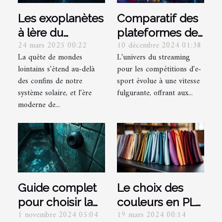
Les exoplanètes
Comparatif des
à lère du
plateformes de
24 mars 2025 00:22
10 décembre 2024 01:38
télescope
streaming pour
La quête de mondes
L'univers du streaming
James Webb
compétitions
lointains s'étend au-delà
pour les compétitions d'e-
découvertes et
d'e-sport
des confins de notre
sport évolue à une vitesse
perspectives
système solaire, et l'ère
fulgurante, offrant aux...
futures
moderne de...
Le choix des
Guide complet
couleurs en PLV
pour choisir la
19 mars 2024 00:14
1 novembre 2024 05:04
pour un impact
caméra espion