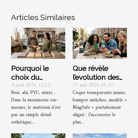
Articles Similaires
Pourquoi le
Que révèle
choix du
l’evolution des
4 août 2026 12:22
27 mai 2026 00:32
matériau
coques pour
Bois, alu, PVC, mixte…
Coque transparente jaunie,
change-t-il tout
iphone sur nos
Dans la menuiserie sur-
bumper antichoc, modèle «
dans une
usages
mesure, le matériau n’est
MagSafe » parfaitement
menuiserie sur-
numériques ?
pas un simple détail
aligné : l’accessoire le
mesure ?
esthétique,...
plus...