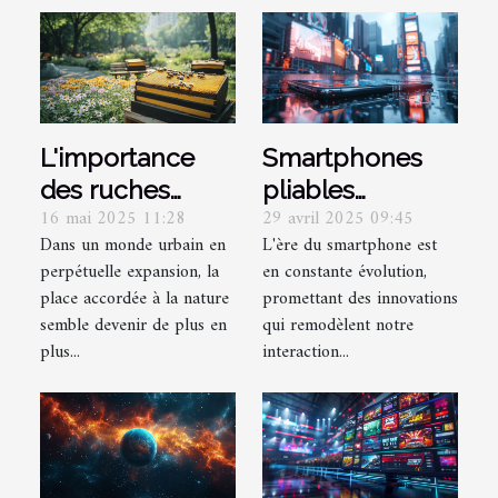
L'importance
Smartphones
des ruches
pliables
16 mai 2025 11:28
29 avril 2025 09:45
urbaines pour la
tendances et
Dans un monde urbain en
L'ère du smartphone est
biodiversité et
prévisions pour
perpétuelle expansion, la
en constante évolution,
l'éducation
le marché
place accordée à la nature
promettant des innovations
mobile
semble devenir de plus en
qui remodèlent notre
plus...
interaction...