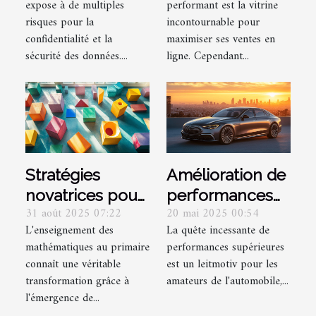
expose à de multiples
performant est la vitrine
ligne ?
votre site e-
risques pour la
incontournable pour
commerce ?
confidentialité et la
maximiser ses ventes en
sécurité des données....
ligne. Cependant...
Stratégies
Amélioration de
novatrices pour
performances
31 août 2025 07:22
20 mai 2025 00:54
l'enseignement
pour voitures
L'enseignement des
La quête incessante de
des
populaires
mathématiques au primaire
performances supérieures
mathématiques
allemandes
connaît une véritable
est un leitmotiv pour les
au primaire
transformation grâce à
amateurs de l'automobile,...
l'émergence de...