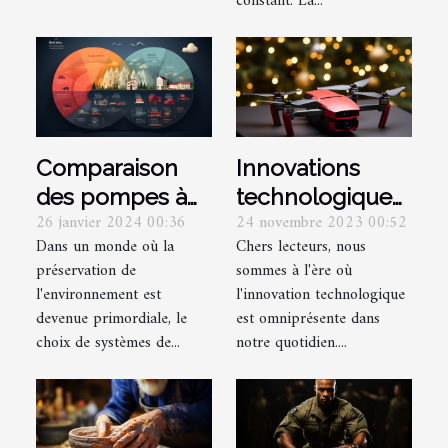
constant. La...
Comparaison
Innovations
des pompes à
technologiques
26 janvier 2024 00:36
24 novembre 2023 00:52
chaleur air-air
: Les gadgets
Dans un monde où la
Chers lecteurs, nous
avec d'autres
tendance à offrir
préservation de
sommes à l'ère où
systèmes de
en cadeau
l'environnement est
l'innovation technologique
chauffage
devenue primordiale, le
est omniprésente dans
renouvelables
choix de systèmes de...
notre quotidien....