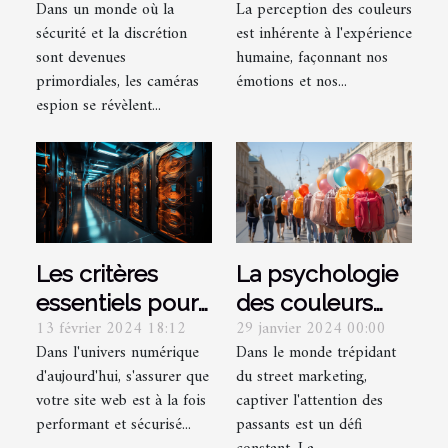
La perception des couleurs
Dans un monde où la
maximal
adaptée à vos
est inhérente à l'expérience
sécurité et la discrétion
besoins
humaine, façonnant nos
sont devenues
émotions et nos...
primordiales, les caméras
espion se révèlent...
Les critères
La psychologie
essentiels pour
des couleurs
13 février 2024 18:12
29 janvier 2024 00:00
choisir un
dans la
Dans l'univers numérique
Dans le monde trépidant
hébergement
conception de
d'aujourd'hui, s'assurer que
du street marketing,
web performant
ballons sac à
votre site web est à la fois
captiver l'attention des
et sécurisé
dos pour le
performant et sécurisé...
passants est un défi
street marketing