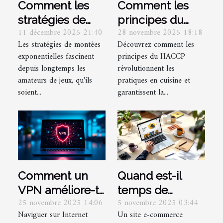
Comment les
Comment les
stratégies de
principes du
11 décembre 2025 21:40
28 novembre 2025 18:18
montées
HACCP
Les stratégies de montées
Découvrez comment les
exponentielles
transforment-ils
exponentielles fascinent
principes du HACCP
modifient-elles
les pratiques en
depuis longtemps les
révolutionnent les
l'expérience de
cuisine ?
amateurs de jeux, qu'ils
pratiques en cuisine et
jeu ?
soient...
garantissent la...
Comment un
Quand est-il
VPN améliore-t-
temps de
25 novembre 2025 14:06
5 novembre 2025 03:44
il votre
repenser la
Naviguer sur Internet
Un site e-commerce
expérience en
conception de