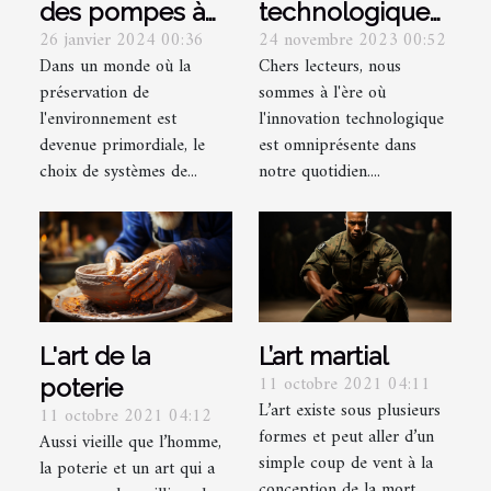
des pompes à
technologiques
26 janvier 2024 00:36
24 novembre 2023 00:52
chaleur air-air
: Les gadgets
Dans un monde où la
Chers lecteurs, nous
avec d'autres
tendance à offrir
préservation de
sommes à l'ère où
systèmes de
en cadeau
l'environnement est
l'innovation technologique
chauffage
devenue primordiale, le
est omniprésente dans
renouvelables
choix de systèmes de...
notre quotidien....
L'art de la
L’art martial
11 octobre 2021 04:11
poterie
L’art existe sous plusieurs
11 octobre 2021 04:12
formes et peut aller d’un
Aussi vieille que l’homme,
simple coup de vent à la
la poterie et un art qui a
conception de la mort.