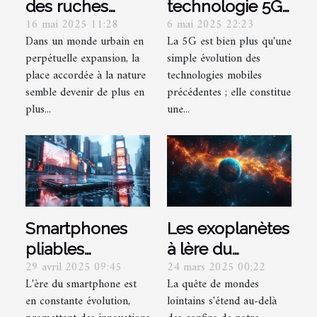
des ruches
technologie 5G
16 mai 2025 11:28
6 mai 2025 22:23
urbaines pour la
transforme le
Dans un monde urbain en
La 5G est bien plus qu'une
biodiversité et
quotidien
perpétuelle expansion, la
simple évolution des
l'éducation
innovations et
place accordée à la nature
technologies mobiles
impacts futurs
semble devenir de plus en
précédentes ; elle constitue
plus...
une...
Smartphones
Les exoplanètes
pliables
à lère du
29 avril 2025 09:45
24 mars 2025 00:22
tendances et
télescope
L'ère du smartphone est
La quête de mondes
prévisions pour
James Webb
en constante évolution,
lointains s'étend au-delà
le marché
découvertes et