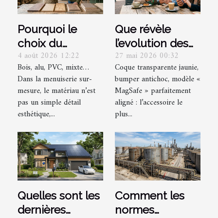
Pourquoi le
Que révèle
choix du
l’evolution des
4 août 2026 12:22
27 mai 2026 00:32
matériau
coques pour
Bois, alu, PVC, mixte…
Coque transparente jaunie,
change-t-il tout
iphone sur nos
Dans la menuiserie sur-
bumper antichoc, modèle «
dans une
usages
mesure, le matériau n’est
MagSafe » parfaitement
menuiserie sur-
numériques ?
pas un simple détail
aligné : l’accessoire le
mesure ?
esthétique,...
plus...
Quelles sont les
Comment les
dernières
normes