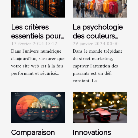
Les critères
La psychologie
essentiels pour
des couleurs
13 février 2024 18:12
29 janvier 2024 00:00
choisir un
dans la
Dans l'univers numérique
Dans le monde trépidant
hébergement
conception de
d'aujourd'hui, s'assurer que
du street marketing,
web performant
ballons sac à
votre site web est à la fois
captiver l'attention des
et sécurisé
dos pour le
performant et sécurisé...
passants est un défi
street marketing
constant. La...
Comparaison
Innovations