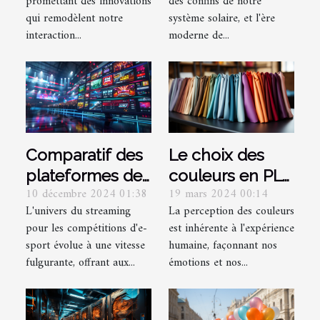
promettant des innovations
des confins de notre
mobile
perspectives
qui remodèlent notre
système solaire, et l'ère
futures
interaction...
moderne de...
Le choix des
Comparatif des
couleurs en PLV
plateformes de
19 mars 2024 00:14
10 décembre 2024 01:38
pour un impact
streaming pour
La perception des couleurs
L'univers du streaming
maximal
compétitions
est inhérente à l'expérience
pour les compétitions d'e-
d'e-sport
humaine, façonnant nos
sport évolue à une vitesse
émotions et nos...
fulgurante, offrant aux...