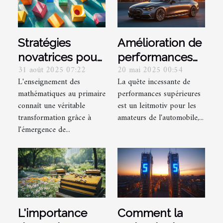
Stratégies
Amélioration de
novatrices pour
performances
31 août 2025 07:22
20 mai 2025 00:54
l'enseignement
pour voitures
L'enseignement des
La quête incessante de
des
populaires
mathématiques au primaire
performances supérieures
mathématiques
allemandes
connaît une véritable
est un leitmotiv pour les
au primaire
transformation grâce à
amateurs de l'automobile,...
l'émergence de...
L'importance
Comment la