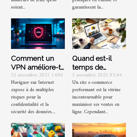
jeu ?
soient...
garantissent la...
Comment un
Quand est-il
VPN améliore-t-
temps de
25 novembre 2025 14:06
5 novembre 2025 03:44
il votre
repenser la
Naviguer sur Internet
Un site e-commerce
expérience en
conception de
expose à de multiples
performant est la vitrine
ligne ?
votre site e-
risques pour la
incontournable pour
commerce ?
confidentialité et la
maximiser ses ventes en
sécurité des données....
ligne. Cependant...