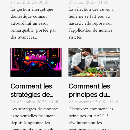
14 avril 2026 00:26
27 mars 2026 01:50
innovations en
affectent-elles la
La gestion énergétique
La sélection des cuves à
matière de
sélection des
domestique connaît
huile ne se fait pas au
gestion
cuves à huile ?
aujourd'hui un essor
hasard : elle repose sur
énergétique
remarquable, portée par
l’application de normes
domestique ?
des avancées...
strictes...
Comment les
Comment les
stratégies de
principes du
11 décembre 2025 21:40
28 novembre 2025 18:18
montées
HACCP
Les stratégies de montées
Découvrez comment les
exponentielles
transforment-ils
exponentielles fascinent
principes du HACCP
modifient-elles
les pratiques en
depuis longtemps les
révolutionnent les
l'expérience de
cuisine ?
amateurs de jeux, qu'ils
pratiques en cuisine et