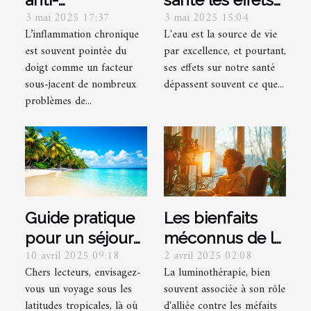
3 mai 2025 17:37
3 mai 2025 15:04
inflammatoire
méconnus de
L’inflammation chronique
L'eau est la source de vie
quels aliments
l'eau sur le bien-
est souvent pointée du
par excellence, et pourtant,
privilégier pour
être physique et
doigt comme un facteur
ses effets sur notre santé
réduire
mental
sous-jacent de nombreux
dépassent souvent ce que...
l'inflammation
problèmes de...
Guide pratique
Les bienfaits
pour un séjour
méconnus de la
10 avril 2025 09:18
2 avril 2025 02:08
sécurisé et
luminothérapie
Chers lecteurs, envisagez-
La luminothérapie, bien
serein en milieu
sur le trouble
vous un voyage sous les
souvent associée à son rôle
tropical
affectif
latitudes tropicales, là où
d'alliée contre les méfaits