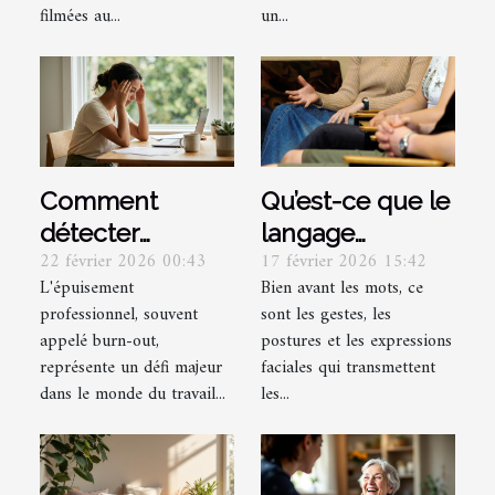
filmées au...
un...
Comment
Qu’est-ce que le
détecter
langage
22 février 2026 00:43
17 février 2026 15:42
l'épuisement
corporel et
L'épuisement
Bien avant les mots, ce
professionnel et
comment le
professionnel, souvent
sont les gestes, les
y remédier ?
décrypter ?
appelé burn-out,
postures et les expressions
représente un défi majeur
faciales qui transmettent
dans le monde du travail...
les...