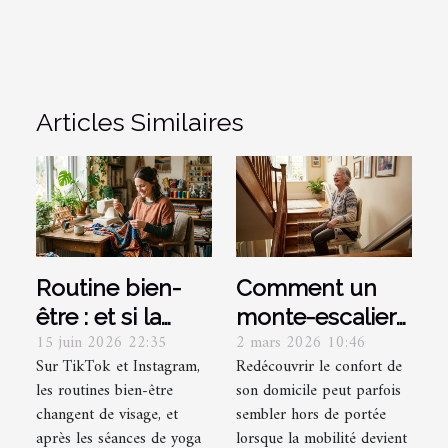
Articles Similaires
Routine bien-
Comment un
être : et si la
monte-escalier
15 juin 2026 22:35
2 mars 2026 10:46
création
peut
Sur TikTok et Instagram,
Redécouvrir le confort de
vestimentaire
transformer
les routines bien-être
son domicile peut parfois
était le nouveau
votre quotidien
changent de visage, et
sembler hors de portée
yoga ?
?
après les séances de yoga
lorsque la mobilité devient