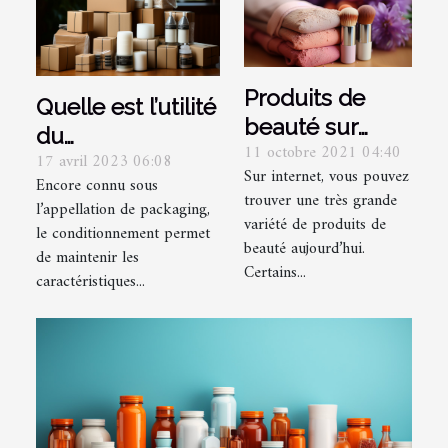
Produits de
Quelle est l’utilité
beauté sur
du
11 octobre 2021 04:40
internet :
17 avril 2023 06:08
conditionnement
Sur internet, vous pouvez
pourquoi s’en
Encore connu sous
d’un produit ?
trouver une très grande
l’appellation de packaging,
méfier ?
variété de produits de
le conditionnement permet
beauté aujourd’hui.
de maintenir les
Certains...
caractéristiques...