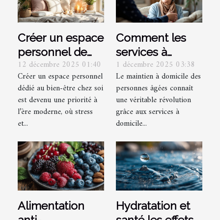
Créer un espace
Comment les
personnel de
services à
12 décembre 2025 01:40
1 décembre 2025 03:38
bien-être :
domicile
Créer un espace personnel
Le maintien à domicile des
conseils
transforment le
dédié au bien-être chez soi
personnes âgées connaît
essentiels
quotidien des
est devenu une priorité à
une véritable révolution
seniors ?
l’ère moderne, où stress
grâce aux services à
et...
domicile...
Alimentation
Hydratation et
anti-
santé les effets