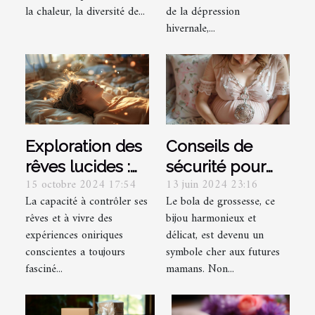
saisonnier
la chaleur, la diversité de...
de la dépression
hivernale,...
Exploration des
Conseils de
rêves lucides :
sécurité pour
15 octobre 2024 17:54
13 juin 2024 23:16
techniques et
porter un bola
La capacité à contrôler ses
Le bola de grossesse, ce
bénéfices
de grossesse
rêves et à vivre des
bijou harmonieux et
psychologiques
pendant la
expériences oniriques
délicat, est devenu un
grossesse
conscientes a toujours
symbole cher aux futures
fasciné...
mamans. Non...