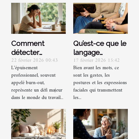
Comment
Qu’est-ce que le
détecter
langage
22 février 2026 00:43
17 février 2026 15:42
l'épuisement
corporel et
L'épuisement
Bien avant les mots, ce
professionnel et
comment le
professionnel, souvent
sont les gestes, les
y remédier ?
décrypter ?
appelé burn-out,
postures et les expressions
représente un défi majeur
faciales qui transmettent
dans le monde du travail...
les...