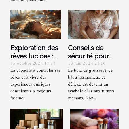
Exploration des
Conseils de
rêves lucides :
sécurité pour
15 octobre 2024 17:54
13 juin 2024 23:16
techniques et
porter un bola
La capacité à contrôler ses
Le bola de grossesse, ce
bénéfices
de grossesse
rêves et à vivre des
bijou harmonieux et
psychologiques
pendant la
expériences oniriques
délicat, est devenu un
grossesse
conscientes a toujours
symbole cher aux futures
fasciné...
mamans. Non...