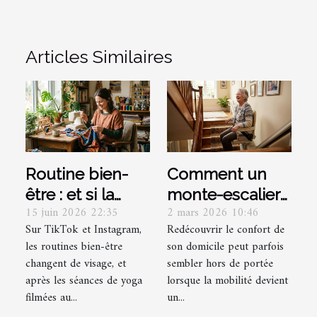
Articles Similaires
Routine bien-
Comment un
être : et si la
monte-escalier
15 juin 2026 22:35
2 mars 2026 10:46
création
peut
Sur TikTok et Instagram,
Redécouvrir le confort de
vestimentaire
transformer
les routines bien-être
son domicile peut parfois
était le nouveau
votre quotidien
changent de visage, et
sembler hors de portée
yoga ?
?
après les séances de yoga
lorsque la mobilité devient
filmées au...
un...