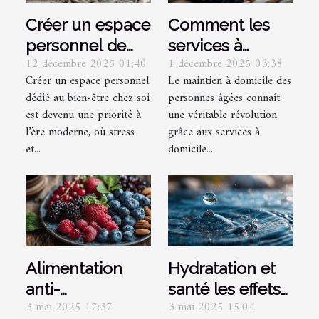
Créer un espace
Comment les
personnel de
services à
12 décembre 2025 01:40
1 décembre 2025 03:38
bien-être :
domicile
Créer un espace personnel
Le maintien à domicile des
conseils
transforment le
dédié au bien-être chez soi
personnes âgées connaît
essentiels
quotidien des
est devenu une priorité à
une véritable révolution
seniors ?
l’ère moderne, où stress
grâce aux services à
et...
domicile...
Alimentation
Hydratation et
anti-
santé les effets
3 mai 2025 17:37
3 mai 2025 15:04
inflammatoire
méconnus de