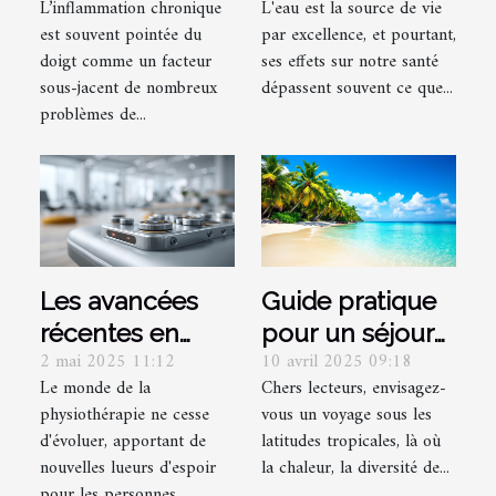
L’inflammation chronique
L'eau est la source de vie
quels aliments
l'eau sur le bien-
est souvent pointée du
par excellence, et pourtant,
privilégier pour
être physique et
doigt comme un facteur
ses effets sur notre santé
réduire
mental
sous-jacent de nombreux
dépassent souvent ce que...
l'inflammation
problèmes de...
Les avancées
Guide pratique
récentes en
pour un séjour
2 mai 2025 11:12
10 avril 2025 09:18
physiothérapie
sécurisé et
Le monde de la
Chers lecteurs, envisagez-
pour les
serein en milieu
physiothérapie ne cesse
vous un voyage sous les
douleurs
tropical
d'évoluer, apportant de
latitudes tropicales, là où
chroniques
nouvelles lueurs d'espoir
la chaleur, la diversité de...
pour les personnes...