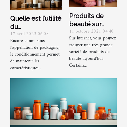
Produits de
Quelle est l’utilité
beauté sur
du
11 octobre 2021 04:40
internet :
17 avril 2023 06:08
conditionnement
Sur internet, vous pouvez
pourquoi s’en
Encore connu sous
d’un produit ?
trouver une très grande
l’appellation de packaging,
méfier ?
variété de produits de
le conditionnement permet
beauté aujourd’hui.
de maintenir les
Certains...
caractéristiques...