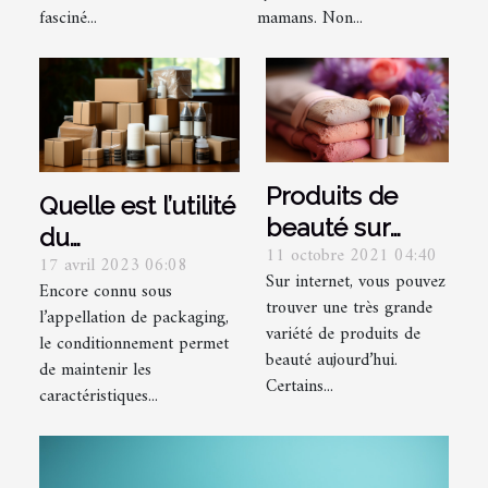
fasciné...
mamans. Non...
Produits de
Quelle est l’utilité
beauté sur
du
11 octobre 2021 04:40
internet :
17 avril 2023 06:08
conditionnement
Sur internet, vous pouvez
pourquoi s’en
Encore connu sous
d’un produit ?
trouver une très grande
l’appellation de packaging,
méfier ?
variété de produits de
le conditionnement permet
beauté aujourd’hui.
de maintenir les
Certains...
caractéristiques...