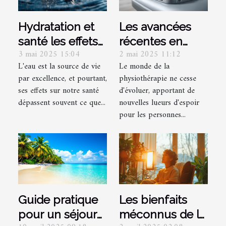
Hydratation et
Les avancées
santé les effets
récentes en
3 mai 2025 15:04
2 mai 2025 11:12
méconnus de
physiothérapie
L'eau est la source de vie
Le monde de la
l'eau sur le bien-
pour les
par excellence, et pourtant,
physiothérapie ne cesse
être physique et
douleurs
ses effets sur notre santé
d'évoluer, apportant de
mental
chroniques
dépassent souvent ce que...
nouvelles lueurs d'espoir
pour les personnes...
Guide pratique
Les bienfaits
pour un séjour
méconnus de la