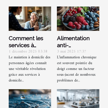
Comment les
Alimentation
services à
anti-
1 décembre 2025 03:38
3 mai 2025 17:37
domicile
inflammatoire
Le maintien à domicile des
L’inflammation chronique
transforment le
quels aliments
personnes âgées connaît
est souvent pointée du
quotidien des
privilégier pour
une véritable révolution
doigt comme un facteur
seniors ?
réduire
grâce aux services à
sous-jacent de nombreux
l'inflammation
domicile...
problèmes de...