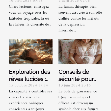
10 avril 2025 09:18
2 avril 2025 02:08
sécurisé et
luminothérapie
Chers lecteurs, envisagez-
La luminothérapie, bien
serein en milieu
sur le trouble
vous un voyage sous les
souvent associée à son rôle
tropical
affectif
latitudes tropicales, là où
d'alliée contre les méfaits
saisonnier
la chaleur, la diversité de...
de la dépression
hivernale,...
Exploration des
Conseils de
rêves lucides :
sécurité pour
15 octobre 2024 17:54
13 juin 2024 23:16
techniques et
porter un bola
La capacité à contrôler ses
Le bola de grossesse, ce
bénéfices
de grossesse
rêves et à vivre des
bijou harmonieux et
psychologiques
pendant la
expériences oniriques
délicat, est devenu un
grossesse
conscientes a toujours
symbole cher aux futures