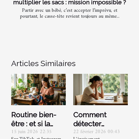
multiplier les sacs : mission impossible ?
Partir avec un bébé, c’est accepter l’imprévu, et
pourtant, le casse-tête revient toujours au même...
Articles Similaires
Routine bien-
Comment
être : et si la
détecter
15 juin 2026 22:35
22 février 2026 00:43
création
l'épuisement