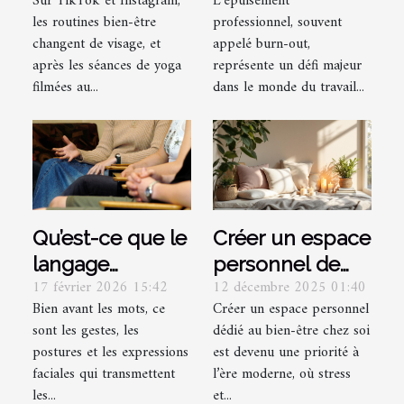
Sur TikTok et Instagram,
L'épuisement
vestimentaire
professionnel et
les routines bien-être
professionnel, souvent
était le nouveau
y remédier ?
changent de visage, et
appelé burn-out,
yoga ?
après les séances de yoga
représente un défi majeur
filmées au...
dans le monde du travail...
Qu’est-ce que le
Créer un espace
langage
personnel de
17 février 2026 15:42
12 décembre 2025 01:40
corporel et
bien-être :
Bien avant les mots, ce
Créer un espace personnel
comment le
conseils
sont les gestes, les
dédié au bien-être chez soi
décrypter ?
essentiels
postures et les expressions
est devenu une priorité à
faciales qui transmettent
l’ère moderne, où stress
les...
et...