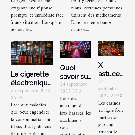
L’urgence est un mot
Pour guérir de certains
médicale ?
exigeant une réponse
maux, certaines personnes
prompte et immédiate face
utilisent des médicaments.
à une situation. Lorsqu’on
Dans le même temps,
associe le...
d'autres...
X
Quoi
astuces
La cigarette
savoir sur
23
pour
électronique:
24 septembre
les
septembre
25 septembre 2022
bien
quels sont
2022 22:24
machines
2022 21:28
06:49
Pour des
choisir
ses
à sous ?
Les casinos
Face aux maladies
amateurs de
un
avantages?
en ligne font
que peut engendrer
jeux hasards, les
casino
partie des
la consommation du
machines à
jeux qui
en ligne
tabac, il est judicieux
sous
attirent le
de tourner dos au