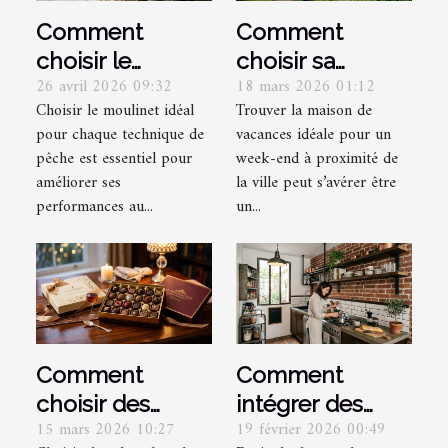
Comment
Comment
choisir le
choisir sa
26 avril 2026 09:32
18 mars 2026 01:12
moulinet idéal
maison de
Choisir le moulinet idéal
Trouver la maison de
pour différentes
vacances pour
pour chaque technique de
vacances idéale pour un
techniques de
un week-end
pêche est essentiel pour
week-end à proximité de
pêche ?
proche de la
améliorer ses
la ville peut s’avérer être
ville ?
performances au...
un...
Comment
Comment
choisir des
intégrer des
15 mars 2026 10:27
19 février 2026 00:49
chocolats de
éléments