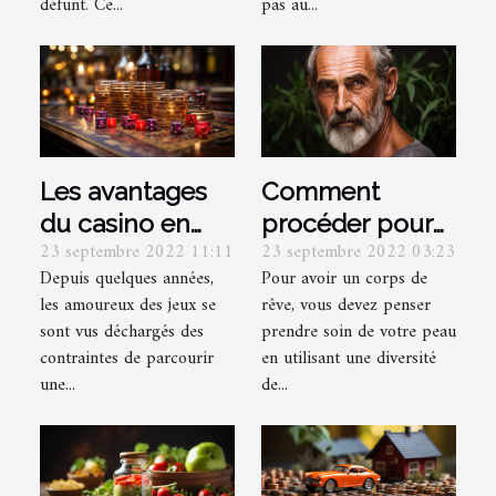
défunt. Ce...
pas au...
Les avantages
Comment
du casino en
procéder pour
23 septembre 2022 11:11
23 septembre 2022 03:23
ligne par
bien prendre
Depuis quelques années,
Pour avoir un corps de
rapport au
soin de votre
les amoureux des jeux se
rêve, vous devez penser
casino réel
corps ?
sont vus déchargés des
prendre soin de votre peau
contraintes de parcourir
en utilisant une diversité
une...
de...