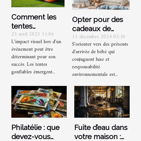
Comment les
Opter pour des
tentes
cadeaux de
25 avril 2025 11:06
gonflables
11 décembre 2024 02:36
naissance de
L'impact visuel lors d'un
renforcent la
S'orienter vers des présents
luxe et
événement peut être
d'arrivée de bébé qui
visibilité lors
écoresponsables
déterminant pour son
conjuguent luxe et
d'événements
succès. Les tentes
responsabilité
gonflables émergent...
environnementale est...
Philatélie : que
Fuite d’eau dans
devez-vous
votre maison :