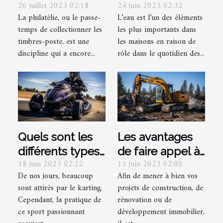
26 juillet 2023 02:18
24 juin 2023 02:32
savoir lorsque
Comment
La philatélie, ou le passe-
L’eau est l’un des éléments
vous
arriver à
temps de collectionner les
les plus importants dans
collectionnez
détecter et les
timbres-poste, est une
les maisons en raison de
des timbres ?
précautions à
discipline qui a encore...
rôle dans le quotidien des...
prendre plus
rapidement ?
Quels sont les
Les avantages
différents types
de faire appel à
18 juin 2023 02:22
15 juin 2023 02:00
de licences
une entreprise
De nos jours, beaucoup
Afin de mener à bien vos
nécessaires
de démolition
sont attirés par le karting.
projets de construction, de
pour le Karting ?
pour vos projets
Cependant, la pratique de
rénovation ou de
ce sport passionnant
développement immobilier,