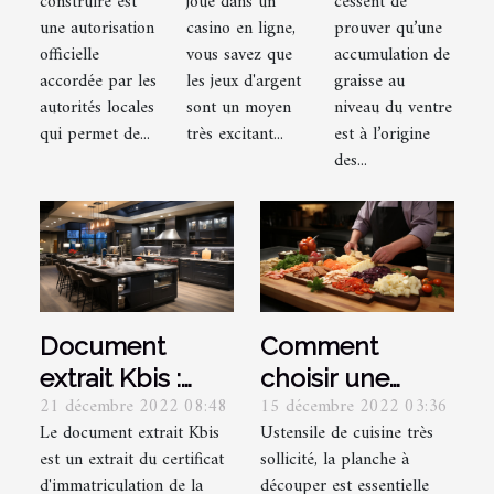
construire est
joué dans un
cessent de
?
conseils
ventre ?
une autorisation
casino en ligne,
prouver qu’une
officielle
vous savez que
accumulation de
accordée par les
les jeux d'argent
graisse au
autorités locales
sont un moyen
niveau du ventre
qui permet de...
très excitant...
est à l’origine
des...
Document
Comment
extrait Kbis :
choisir une
21 décembre 2022 08:48
15 décembre 2022 03:36
Que doit-on
planche à
Le document extrait Kbis
Ustensile de cuisine très
savoir ?
découper?
est un extrait du certificat
sollicité, la planche à
d'immatriculation de la
découper est essentielle