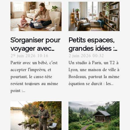
S’organiser pour
Petits espaces,
voyager avec
grandes idées :
29 juin 2026 10:16
2 juin 2026 00:32
bébé sans
optimiser
Partir avec un bébé, c’est
Un studio à Paris, un T2 à
multiplier les
chaque recoin
accepter l’imprévu, et
Lyon, une maison de ville à
sacs : mission
grâce à la
pourtant, le casse-tête
Bordeaux, partout la même
impossible ?
décoration
revient toujours au même
équation se durcit : les...
point :...