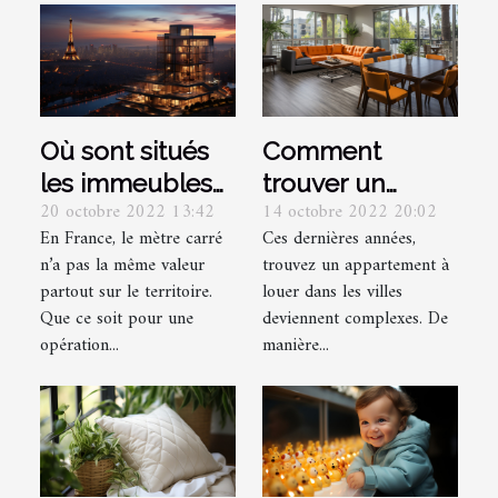
Où sont situés
Comment
les immeubles
trouver un
20 octobre 2022 13:42
14 octobre 2022 20:02
les plus chers
appartement à
En France, le mètre carré
Ces dernières années,
de France ?
louer ?
n’a pas la même valeur
trouvez un appartement à
partout sur le territoire.
louer dans les villes
Que ce soit pour une
deviennent complexes. De
opération...
manière...