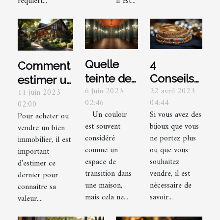
requiert...
il est...
Quelle
4
Comment
teinte de
Conseils
estimer un
6 juin 2023
22 avril 2023
peinture
efficaces
11 juin 2023
bien
02:46
04:44
02:00
utiliser
pour
immobilier
Un couloir
Si vous avez des
Pour acheter ou
pour un
racheter
à Brive-la-
est souvent
bijoux que vous
vendre un bien
couloir et
vos
Gaillarde ?
considéré
ne portez plus
immobilier, il est
ses
bijoux
comme un
ou que vous
important
espace de
souhaitez
d’estimer ce
portes ?
transition dans
vendre, il est
dernier pour
une maison,
nécessaire de
connaître sa
mais cela ne...
savoir...
valeur....