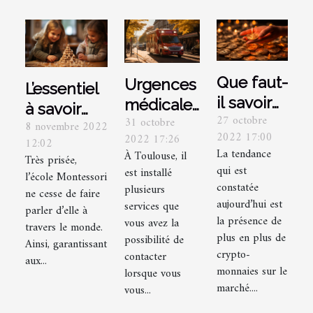
Que faut-
Urgences
L’essentiel
il savoir
médicales
à savoir
27 octobre
sur la
31 octobre
à
8 novembre 2022
sur l’école
2022 17:00
2022 17:26
crypto-
12:02
Toulouse :
Montessori
La tendance
À Toulouse, il
Très prisée,
monnaie
quel
qui est
est installé
l’école Montessori
Hodl ?
service
constatée
plusieurs
ne cesse de faire
aujourd’hui est
médical
services que
parler d’elle à
la présence de
vous avez la
appeler ?
travers le monde.
plus en plus de
possibilité de
Ainsi, garantissant
crypto-
contacter
aux...
monnaies sur le
lorsque vous
marché....
vous...