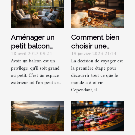
Aménager un
Comment bien
petit balcon
choisir une
18 avril 2023 05:24
15 janvier 2023 21:14
pour l’été :
destination de
Avoir un balcon est un
La décision de voyager est
comment y
voyage ?
privilège, qu’il soit grand
la première étape pour
réussir
ou petit. C’est un espace
découvrir tout ce que le
parfaitement ?
extérieur où l’on peut se...
monde a à offrir.
Cependant, il...