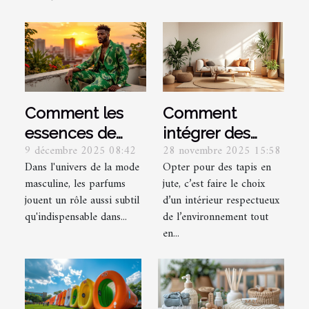
Comment les
Comment
essences de
intégrer des
9 décembre 2025 08:42
28 novembre 2025 15:58
parfum vertes
tapis en jute
Dans l'univers de la mode
Opter pour des tapis en
influencent-
pour un
masculine, les parfums
jute, c’est faire le choix
elles la mode
intérieur
jouent un rôle aussi subtil
d’un intérieur respectueux
masculine ?
écologique ?
qu'indispensable dans...
de l’environnement tout
en...