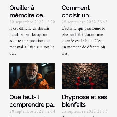
Oreiller à
Comment
mémoire de
choisir un
30 septembre 2022 13:20
29 septembre 2022 23:42
forme: pourquoi
thermomètre
Il est difficile de dormir
L’activité qui passionne le
en prendre ?
bain bébé ?
paisiblement lorsqu'on
plus un bébé durant une
adopte une position qui
journée est le bain. C’est
met mal à l'aise sur son lit
un moment de détente où
ou...
il a...
Que faut-il
L’hypnose et ses
comprendre par
bienfaits
28 septembre 2022 12:04
25 septembre 2022 21:53
urgence