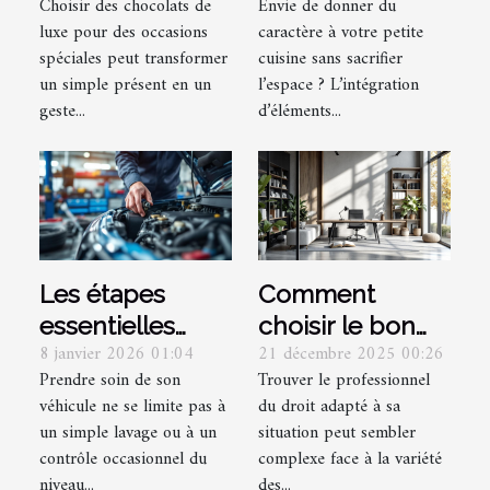
Choisir des chocolats de
Envie de donner du
luxe pour des
industriels dans
luxe pour des occasions
caractère à votre petite
occasions
une petite
spéciales peut transformer
cuisine sans sacrifier
spéciales ?
cuisine ?
un simple présent en un
l’espace ? L’intégration
geste...
d’éléments...
Les étapes
Comment
essentielles
choisir le bon
8 janvier 2026 01:04
21 décembre 2025 00:26
pour un
spécialiste
Prendre soin de son
Trouver le professionnel
entretien auto
juridique selon
véhicule ne se limite pas à
du droit adapté à sa
réussi
vos besoins ?
un simple lavage ou à un
situation peut sembler
contrôle occasionnel du
complexe face à la variété
niveau...
des...