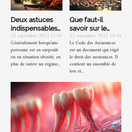
Deux astuces
Que faut-il
indispensables
savoir sur le
22 septembre 2022 11:50
22 septembre 2022 10:44
pour perdre du
code des
Généralement lorsqu’une
Le Code des Assurances
poids
assurances ?
personne est en surpoids
est un document qui régit
ou en situation obésité, en
le droit des assurances. Il
plus de suivre un régime...
contient un ensemble de
lois et...