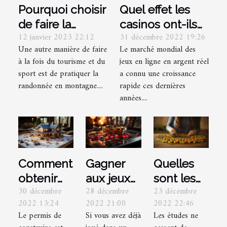
Pourquoi choisir
Quel effet les
de faire la
casinos ont-ils
12 janvier 2023 22:12
31 décembre 2022 19:26
randonnée ?
eu sur
Une autre manière de faire
Le marché mondial des
l'économie
à la fois du tourisme et du
jeux en ligne en argent réel
mondiale ?
sport est de pratiquer la
a connu une croissance
randonnée en montagne....
rapide ces dernières
années....
Comment
Gagner
Quelles
obtenir
aux jeux
sont les
30 décembre
28 décembre
23 décembre
son
de casino
astuces
2022 13:24
2022 21:00
2022 22:46
permis de
en ligne :
pour
Le permis de
Si vous avez déjà
Les études ne
construire
quelques
maigrir du