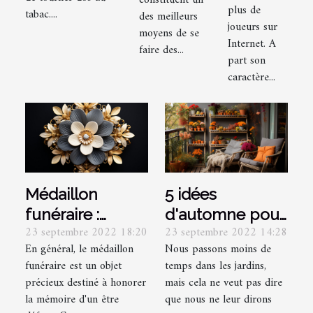
constituent un
plus de
tabac....
des meilleurs
joueurs sur
moyens de se
Internet. A
faire des...
part son
caractère...
Médaillon
5 idées
funéraire :
d'automne pour
23 septembre 2022 18:20
23 septembre 2022 14:28
qu'est-ce que
les jardins et les
En général, le médaillon
Nous passons moins de
c'est ?
balcons :
funéraire est un objet
temps dans les jardins,
embellissez
précieux destiné à honorer
mais cela ne veut pas dire
votre jardin
la mémoire d'un être
que nous ne leur dirons