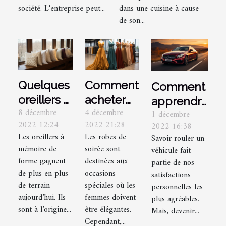
société. L'entreprise peut...
dans une cuisine à cause
de son...
Quelques
Comment
Comment
oreillers à
acheter
apprendre
8 décembre
4 décembre
1 décembre
mémoire
une robe
à
2022 12:24
2022 21:28
2022 16:38
de forme
de soirée
conduire
Les oreillers à
Les robes de
Savoir rouler un
en
un
mémoire de
soirée sont
véhicule fait
Turquie ?
véhicule
forme gagnent
destinées aux
partie de nos
de plus en plus
occasions
sans
satisfactions
de terrain
spéciales où les
personnelles les
permis ?
aujourd’hui. Ils
femmes doivent
plus agréables.
sont à l’origine...
être élégantes.
Mais, devenir...
Cependant,...