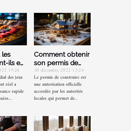
 les
Comment obtenir
nt-ils eu
son permis de
022 19:26
30 décembre 2022 13:24
nomie
construire ?
ial des jeux
Le permis de construire est
 ?
nt réel a
une autorisation officielle
sance rapide
accordée par les autorités
ées....
locales qui permet de...