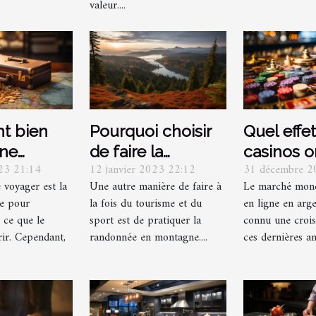
valeur....
t bien
Pourquoi choisir
Quel effet
une
de faire la
casinos o
023 21:14
12 janvier 2023 22:12
31 décembre 2
ion de
randonnée ?
sur l'éco
 voyager est la
Une autre manière de faire à
Le marché mond
?
mondiale
pe pour
la fois du tourisme et du
en ligne en arge
 ce que le
sport est de pratiquer la
connu une crois
rir. Cependant,
randonnée en montagne....
ces dernières ann