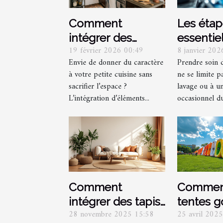
Comment
Les éta
intégrer des
essentie
19 février 2026 00:49
8 janvier 20
éléments
un entre
Envie de donner du caractère
Prendre soin 
industriels dans
réussi
à votre petite cuisine sans
ne se limite p
une petite cuisine
sacrifier l’espace ?
lavage ou à u
?
L’intégration d’éléments...
occasionnel du
Comment
Comment
intégrer des tapis
tentes g
28 novembre 2025 15:58
25 avril 202
en jute pour un
renforce