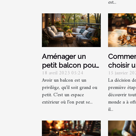
est...
Aménager un
Commen
petit balcon pour
choisir 
18 avril 2023 05:24
15 janvier 2
l’été : comment y
destinat
Avoir un balcon est un
La décision de
réussir
voyage 
privilège, qu’il soit grand ou
première éta
parfaitement ?
petit. C’est un espace
découvrir tout
extérieur où l’on peut se...
monde a à off
il...