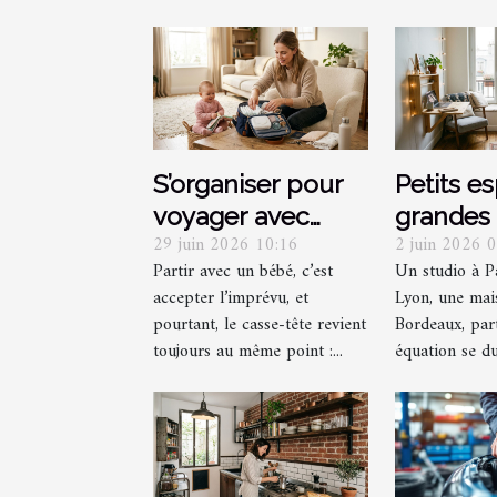
S’organiser pour
Petits e
voyager avec
grandes 
29 juin 2026 10:16
2 juin 2026 
bébé sans
optimis
Partir avec un bébé, c’est
Un studio à P
multiplier les sacs
recoin g
accepter l’imprévu, et
Lyon, une mais
: mission
décorat
pourtant, le casse-tête revient
Bordeaux, par
impossible ?
toujours au même point :...
équation se dur