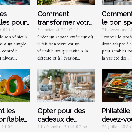
pes
Comment
Comment 
lles pour
transformer votre
le bon sp
26 01:04
5 janvier 2026 07:16
21 décembre 2
tien auto
espace extérieur
juridique
de son véhicule
Créer un espace extérieur où
Trouver le prof
en un havre de
vos besoi
as à un simple
il fait bon vivre est un
droit adapté à s
paix ?
n contrôle
véritable art qui invite à la
peut sembler c
 niveau...
détente et à l’évasion....
la variété des...
Philatélie
 les
Opter pour des
devez-vou
onflables
cadeaux de
26 juillet 2023
5 11:06
11 décembre 2024 02:36
lorsque v
nt la
naissance de luxe