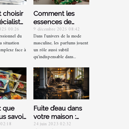
choisir
Comment les
écialiste
essences de
025 00:26
9 décembre 2025 08:42
 selon
parfum vertes
essionnel du
Dans l'univers de la mode
ns ?
influencent-elles
a situation
masculine, les parfums jouent
la mode
omplexe face à
un rôle aussi subtil
masculine ?
qu'indispensable dans...
 : que
Fuite d’eau dans
s savoir
votre maison :
 02:18
24 juin 2023 02:32
ous
Comment arriver