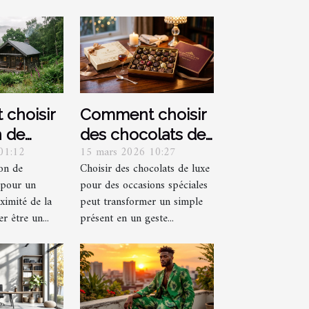
choisir
Comment choisir
n de
des chocolats de
01:12
15 mars 2026 10:27
 pour un
luxe pour des
on de
Choisir des chocolats de luxe
 proche
occasions
 pour un
pour des occasions spéciales
 ?
spéciales ?
imité de la
peut transformer un simple
er être un...
présent en un geste...