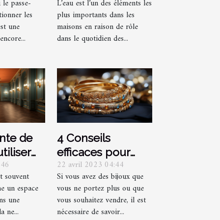
u le passe-
L’eau est l’un des éléments les
nnez des
à détecter et les
tionner les
plus importants dans les
précautions à
est une
maisons en raison de rôle
prendre plus
encore...
dans le quotidien des...
rapidement ?
inte de
4 Conseils
tiliser
efficaces pour
:46
22 avril 2023 04:44
ouloir et
racheter vos
t souvent
Si vous avez des bijoux que
s ?
bijoux
e un espace
vous ne portez plus ou que
ans une
vous souhaitez vendre, il est
a ne...
nécessaire de savoir...