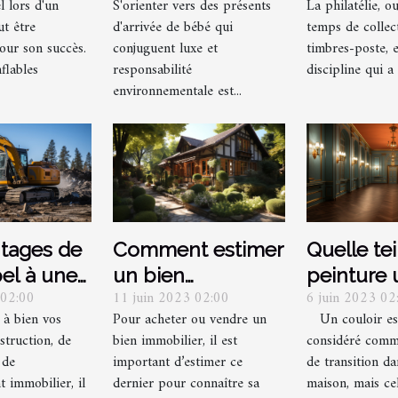
La philatélie, o
l lors d'un
S'orienter vers des présents
collectio
 lors
et
temps de collec
t être
d'arrivée de bébé qui
timbres ?
ments
écoresponsables
timbres-poste, 
our son succès.
conjuguent luxe et
discipline qui a 
flables
responsabilité
environnementale est...
ntages de
Comment estimer
Quelle te
pel à une
un bien
peinture u
 02:00
11 juin 2023 02:00
6 juin 2023 02
se de
immobilier à
pour un c
 à bien vos
Pour acheter ou vendre un
Un couloir es
on pour
Brive-la-Gaillarde
ses porte
struction, de
bien immobilier, il est
considéré comm
ets
?
 de
important d’estimer ce
de transition d
 immobilier, il
dernier pour connaître sa
maison, mais cel