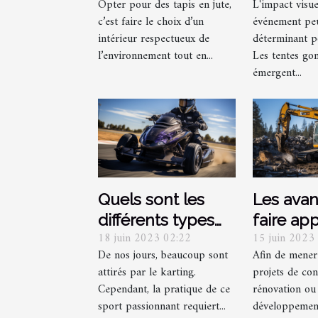
Opter pour des tapis en jute,
L'impact visue
intérieur
visibilité
c’est faire le choix d’un
événement peu
écologique ?
d'événe
intérieur respectueux de
déterminant p
l’environnement tout en...
Les tentes gon
émergent...
Quels sont les
Les ava
différents types
faire ap
18 juin 2023 02:22
15 juin 2023
de licences
entrepri
De nos jours, beaucoup sont
Afin de mener
nécessaires pour
démoliti
attirés par le karting.
projets de con
le Karting ?
vos proj
Cependant, la pratique de ce
rénovation ou
sport passionnant requiert...
développement