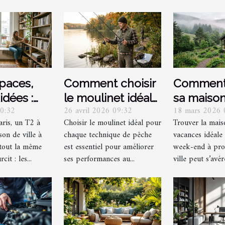
spaces,
Comment choisir
Comment 
idées :
le moulinet idéal
sa maiso
00:32
26 avril 2026 09:32
18 mars 2026 
er chaque
pour différentes
vacances
aris, un T2 à
Choisir le moulinet idéal pour
Trouver la mais
râce à la
techniques de
week-end
on de ville à
chaque technique de pêche
vacances idéale
ion
pêche ?
de la ville
tout la même
est essentiel pour améliorer
week-end à prox
cit : les...
ses performances au...
ville peut s’avér