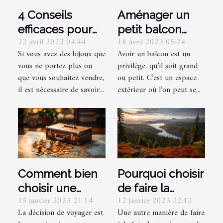
4 Conseils
Aménager un
efficaces pour
petit balcon
22 avril 2023 04:44
18 avril 2023 05:24
racheter vos
pour l’été :
Si vous avez des bijoux que
Avoir un balcon est un
bijoux
comment y
vous ne portez plus ou
privilège, qu’il soit grand
réussir
que vous souhaitez vendre,
ou petit. C’est un espace
parfaitement ?
il est nécessaire de savoir...
extérieur où l’on peut se...
Comment bien
Pourquoi choisir
choisir une
de faire la
15 janvier 2023 21:14
12 janvier 2023 22:12
destination de
randonnée ?
La décision de voyager est
Une autre manière de faire
voyage ?