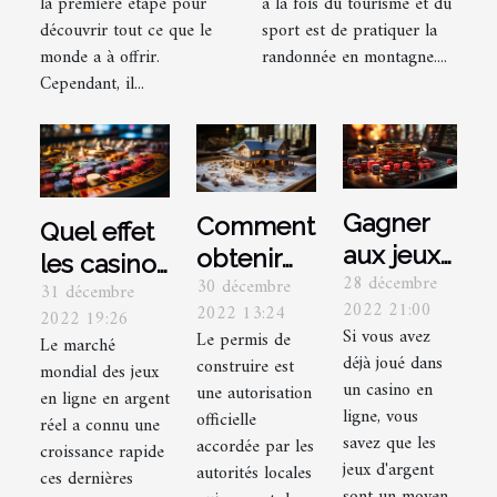
la première étape pour
à la fois du tourisme et du
découvrir tout ce que le
sport est de pratiquer la
monde a à offrir.
randonnée en montagne....
Cependant, il...
Gagner
Comment
Quel effet
aux jeux
obtenir
les casinos
28 décembre
30 décembre
de casino
son
31 décembre
ont-ils eu
2022 21:00
2022 13:24
2022 19:26
en ligne :
permis de
sur
Si vous avez
Le permis de
Le marché
quelques
construire
l'économie
déjà joué dans
construire est
mondial des jeux
conseils
?
un casino en
mondiale ?
une autorisation
en ligne en argent
ligne, vous
officielle
réel a connu une
savez que les
accordée par les
croissance rapide
jeux d'argent
autorités locales
ces dernières