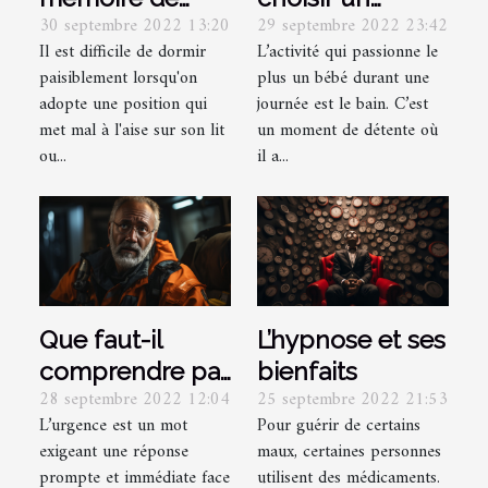
30 septembre 2022 13:20
29 septembre 2022 23:42
forme: pourquoi
thermomètre
Il est difficile de dormir
L’activité qui passionne le
en prendre ?
bain bébé ?
paisiblement lorsqu'on
plus un bébé durant une
adopte une position qui
journée est le bain. C’est
met mal à l'aise sur son lit
un moment de détente où
ou...
il a...
Que faut-il
L’hypnose et ses
comprendre par
bienfaits
28 septembre 2022 12:04
25 septembre 2022 21:53
urgence
L’urgence est un mot
Pour guérir de certains
médicale ?
exigeant une réponse
maux, certaines personnes
prompte et immédiate face
utilisent des médicaments.