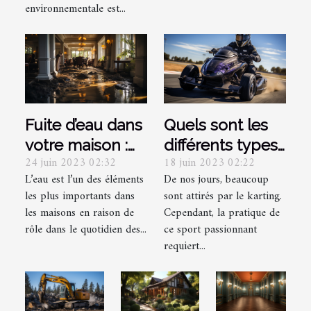
environnementale est...
Fuite d’eau dans
Quels sont les
votre maison :
différents types
24 juin 2023 02:32
18 juin 2023 02:22
Comment
de licences
L’eau est l’un des éléments
De nos jours, beaucoup
arriver à
nécessaires
les plus importants dans
sont attirés par le karting.
détecter et les
pour le Karting ?
les maisons en raison de
Cependant, la pratique de
précautions à
rôle dans le quotidien des...
ce sport passionnant
prendre plus
requiert...
rapidement ?