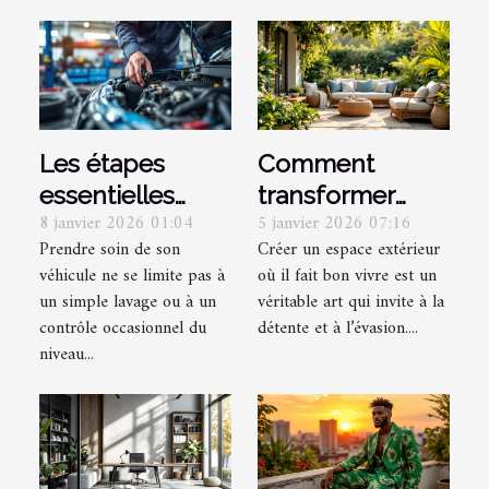
Les étapes
Comment
essentielles
transformer
8 janvier 2026 01:04
5 janvier 2026 07:16
pour un
votre espace
Prendre soin de son
Créer un espace extérieur
entretien auto
extérieur en un
véhicule ne se limite pas à
où il fait bon vivre est un
réussi
havre de paix ?
un simple lavage ou à un
véritable art qui invite à la
contrôle occasionnel du
détente et à l’évasion....
niveau...