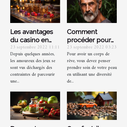
Les avantages
Comment
du casino en
procéder pour
23 septembre 2022 11:11
23 septembre 2022 03:23
ligne par
bien prendre
Depuis quelques années,
Pour avoir un corps de
rapport au
soin de votre
les amoureux des jeux se
rêve, vous devez penser
casino réel
corps ?
sont vus déchargés des
prendre soin de votre peau
contraintes de parcourir
en utilisant une diversité
une...
de...