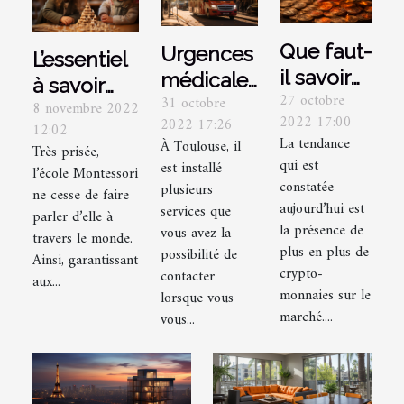
Que faut-
Urgences
L’essentiel
il savoir
médicales
à savoir
27 octobre
sur la
31 octobre
à
8 novembre 2022
sur l’école
2022 17:00
2022 17:26
crypto-
12:02
Toulouse :
Montessori
La tendance
À Toulouse, il
Très prisée,
monnaie
quel
qui est
est installé
l’école Montessori
Hodl ?
service
constatée
plusieurs
ne cesse de faire
aujourd’hui est
médical
services que
parler d’elle à
la présence de
vous avez la
appeler ?
travers le monde.
plus en plus de
possibilité de
Ainsi, garantissant
crypto-
contacter
aux...
monnaies sur le
lorsque vous
marché....
vous...