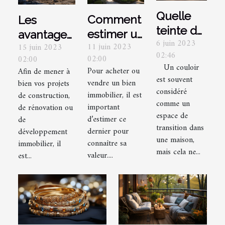
Quelle
Comment
Les
teinte de
estimer un
avantages
6 juin 2023
peinture
11 juin 2023
15 juin 2023
bien
de faire
02:46
02:00
02:00
utiliser
immobilier
appel à
Un couloir
Pour acheter ou
Afin de mener à
pour un
à Brive-la-
une
est souvent
vendre un bien
bien vos projets
couloir et
considéré
Gaillarde ?
entreprise
immobilier, il est
de construction,
ses
comme un
de
important
de rénovation ou
espace de
portes ?
d’estimer ce
de
démolition
transition dans
dernier pour
développement
pour vos
une maison,
connaître sa
immobilier, il
projets
mais cela ne...
valeur....
est...