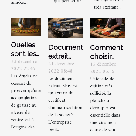
sont un moyen
qui permet de...
années....
très excitant...
Quelles
Document
Comment
sont les
extrait
choisir
23 décembre
astuces
21 décembre
15 décembre
Kbis : Que
une
2022 22:46
pour
2022 08:48
2022 03:36
doit-on
planche à
Les études ne
Le document
Ustensile de
maigrir
savoir ?
découper?
cessent de
extrait Kbis est
cuisine très
du
prouver qu’une
un extrait du
sollicité, la
ventre ?
accumulation
certificat
planche à
de graisse au
d'immatriculation
découper est
niveau du
de la société.
essentielle dans
ventre est à
L'entreprise
une cuisine à
l’origine des...
peut...
cause de son...