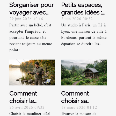
S’organiser pour
Petits espaces,
voyager avec
grandes idées :
29 juin 2026 10:16
2 juin 2026 00:32
bébé sans
optimiser
Partir avec un bébé, c’est
Un studio à Paris, un T2 à
multiplier les
chaque recoin
accepter l’imprévu, et
Lyon, une maison de ville à
sacs : mission
grâce à la
pourtant, le casse-tête
Bordeaux, partout la même
impossible ?
décoration
revient toujours au même
équation se durcit : les...
point :...
Comment
Comment
choisir le
choisir sa
26 avril 2026 09:32
18 mars 2026 01:12
moulinet idéal
maison de
Choisir le moulinet idéal
Trouver la maison de
pour différentes
vacances pour