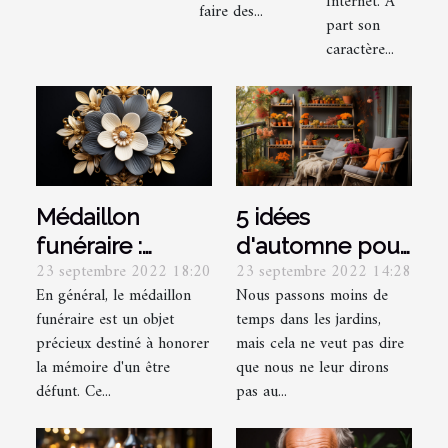
Internet. A
faire des...
part son
caractère...
Médaillon
5 idées
funéraire :
d'automne pour
23 septembre 2022 18:20
23 septembre 2022 14:28
qu'est-ce que
les jardins et les
En général, le médaillon
Nous passons moins de
c'est ?
balcons :
funéraire est un objet
temps dans les jardins,
embellissez
précieux destiné à honorer
mais cela ne veut pas dire
votre jardin
la mémoire d'un être
que nous ne leur dirons
défunt. Ce...
pas au...