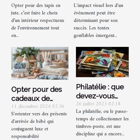
Opter pour des tapis en
L'impact visuel lors d'un
pour un
renforcent la
jute, c’est faire le choix
événement peut être
intérieur
visibilité lors
d’un intérieur respectueux
déterminant pour son
écologique ?
d'événements
de l’environnement tout
succès. Les tentes
en...
gonflables émergent...
Philatélie : que
Opter pour des
devez-vous
cadeaux de
26 juillet 2023 02:18
savoir lorsque
11 décembre 2024 02:36
naissance de
La philatélie, ou le passe-
vous
S'orienter vers des présents
luxe et
temps de collectionner les
d'arrivée de bébé qui
collectionnez
écoresponsables
timbres-poste, est une
conjuguent luxe et
des timbres ?
discipline qui a encore...
responsabilité