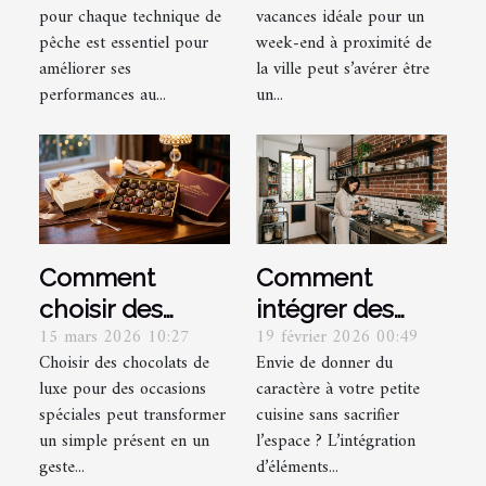
pour chaque technique de
vacances idéale pour un
techniques de
un week-end
pêche est essentiel pour
week-end à proximité de
pêche ?
proche de la
améliorer ses
la ville peut s’avérer être
ville ?
performances au...
un...
Comment
Comment
choisir des
intégrer des
15 mars 2026 10:27
19 février 2026 00:49
chocolats de
éléments
Choisir des chocolats de
Envie de donner du
luxe pour des
industriels dans
luxe pour des occasions
caractère à votre petite
occasions
une petite
spéciales peut transformer
cuisine sans sacrifier
spéciales ?
cuisine ?
un simple présent en un
l’espace ? L’intégration
geste...
d’éléments...