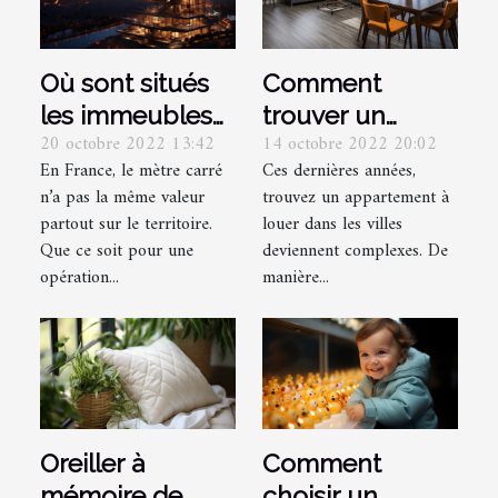
Où sont situés
Comment
les immeubles
trouver un
20 octobre 2022 13:42
14 octobre 2022 20:02
les plus chers
appartement à
En France, le mètre carré
Ces dernières années,
de France ?
louer ?
n’a pas la même valeur
trouvez un appartement à
partout sur le territoire.
louer dans les villes
Que ce soit pour une
deviennent complexes. De
opération...
manière...
Oreiller à
Comment
mémoire de
choisir un