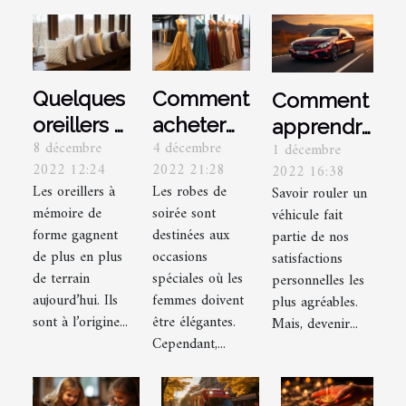
Quelques
Comment
Comment
oreillers à
acheter
apprendre
8 décembre
4 décembre
1 décembre
mémoire
une robe
à
2022 12:24
2022 21:28
2022 16:38
de forme
de soirée
conduire
Les oreillers à
Les robes de
Savoir rouler un
en
un
mémoire de
soirée sont
véhicule fait
Turquie ?
véhicule
forme gagnent
destinées aux
partie de nos
de plus en plus
occasions
sans
satisfactions
de terrain
spéciales où les
personnelles les
permis ?
aujourd’hui. Ils
femmes doivent
plus agréables.
sont à l’origine...
être élégantes.
Mais, devenir...
Cependant,...