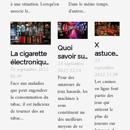
à une situation. Lorsqu’on
Dans le même temps,
associe le...
d'autres...
X
Quoi
astuces
La cigarette
savoir sur
23
pour
électronique:
24 septembre
les
septembre
25 septembre 2022
bien
quels sont
2022 22:24
machines
2022 21:28
06:49
Pour des
choisir
ses
à sous ?
Les casinos
Face aux maladies
amateurs de
un
avantages?
en ligne font
que peut engendrer
jeux hasards, les
casino
partie des
la consommation du
machines à
jeux qui
en ligne
tabac, il est judicieux
sous
attirent le
de tourner dos au
constituent un
plus de
tabac....
des meilleurs
joueurs sur
moyens de se