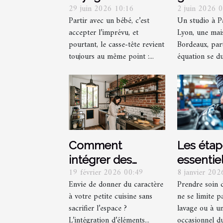
29 juin 2026 10:16
2 juin 2026 
bébé sans
optimis
Partir avec un bébé, c’est
Un studio à P
multiplier les sacs
recoin g
accepter l’imprévu, et
Lyon, une mais
: mission
décorat
pourtant, le casse-tête revient
Bordeaux, par
impossible ?
toujours au même point :...
équation se dur
Comment
Les éta
intégrer des
essentie
19 février 2026 00:49
8 janvier 20
éléments
un entre
Envie de donner du caractère
Prendre soin 
industriels dans
réussi
à votre petite cuisine sans
ne se limite p
une petite cuisine
sacrifier l’espace ?
lavage ou à u
?
L’intégration d’éléments...
occasionnel du