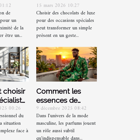
01:12
15 mars 2026 10:27
 pour un
luxe pour des
on de
Choisir des chocolats de luxe
 proche
occasions
 pour un
pour des occasions spéciales
 ?
spéciales ?
imité de la
peut transformer un simple
er être un...
présent en un geste...
choisir
Comment les
écialiste
essences de
025 00:26
9 décembre 2025 08:42
 selon
parfum vertes
essionnel du
Dans l'univers de la mode
ns ?
influencent-elles
a situation
masculine, les parfums jouent
la mode
omplexe face à
un rôle aussi subtil
masculine ?
qu'indispensable dans...