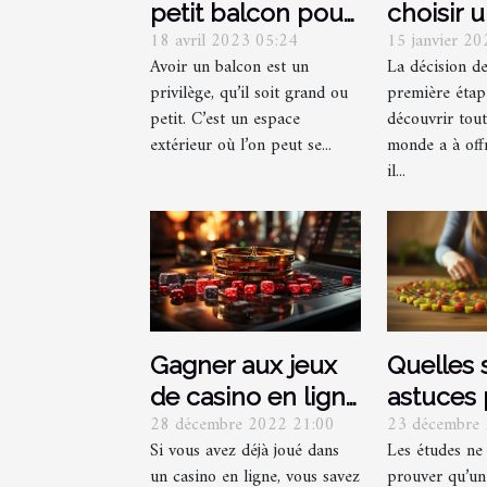
petit balcon pour
choisir 
18 avril 2023 05:24
15 janvier 2
l’été : comment y
destinat
Avoir un balcon est un
La décision de
réussir
voyage 
privilège, qu’il soit grand ou
première éta
parfaitement ?
petit. C’est un espace
découvrir tout
extérieur où l’on peut se...
monde a à off
il...
Gagner aux jeux
Quelles 
de casino en ligne
astuces
28 décembre 2022 21:00
23 décembre
: quelques
maigrir 
Si vous avez déjà joué dans
Les études ne
conseils
?
un casino en ligne, vous savez
prouver qu’un