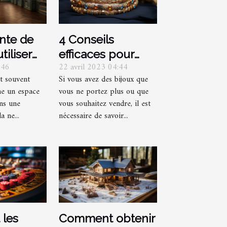
inte de
4 Conseils
tiliser
efficaces pour
:46
22 avril 2023 04:44
ouloir et
racheter vos
t souvent
Si vous avez des bijoux que
s ?
bijoux
e un espace
vous ne portez plus ou que
ans une
vous souhaitez vendre, il est
a ne...
nécessaire de savoir...
 les
Comment obtenir