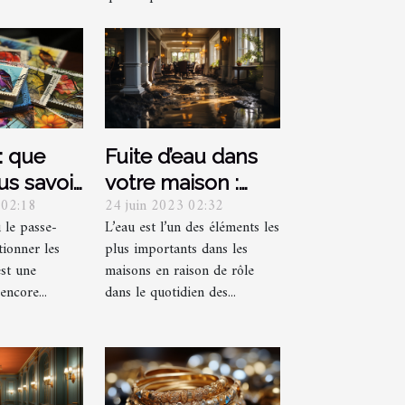
 : que
Fuite d’eau dans
s savoir
votre maison :
 02:18
24 juin 2023 02:32
ous
Comment arriver
u le passe-
L’eau est l’un des éléments les
nnez des
à détecter et les
tionner les
plus importants dans les
précautions à
est une
maisons en raison de rôle
prendre plus
encore...
dans le quotidien des...
rapidement ?