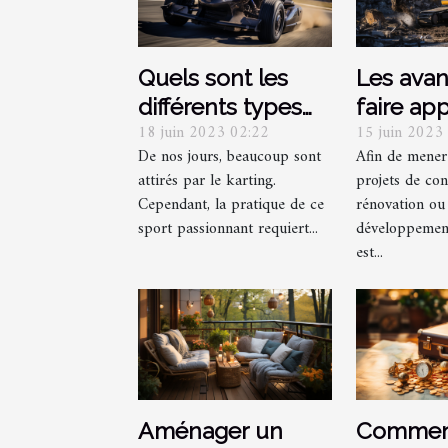
Quels sont les
Les ava
différents types
faire ap
18 juin 2023 02:22
15 juin 2023
de licences
entrepri
De nos jours, beaucoup sont
Afin de mener
nécessaires pour
démoliti
attirés par le karting.
projets de con
le Karting ?
vos proj
Cependant, la pratique de ce
rénovation ou
sport passionnant requiert...
développement
est...
Aménager un
Commen