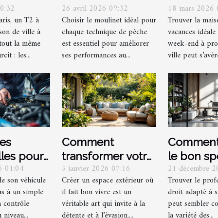
00:32
26 avril 2026 09:32
18 mars 2026 
er chaque
pour différentes
vacances
aris, un T2 à
Choisir le moulinet idéal pour
Trouver la mais
râce à la
techniques de
week-end
on de ville à
chaque technique de pêche
vacances idéale
ion
pêche ?
de la ville
tout la même
est essentiel pour améliorer
week-end à prox
cit : les...
ses performances au...
ville peut s’avér
pes
Comment
Comment 
lles pour
transformer votre
le bon sp
26 01:04
5 janvier 2026 07:16
21 décembre 2
tien auto
espace extérieur
juridique
de son véhicule
Créer un espace extérieur où
Trouver le prof
en un havre de
vos besoi
as à un simple
il fait bon vivre est un
droit adapté à s
paix ?
n contrôle
véritable art qui invite à la
peut sembler c
 niveau...
détente et à l’évasion....
la variété des...