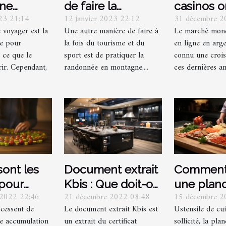
une
de faire la
casinos o
023 21:14
12 janvier 2023 22:12
31 décembre 2
ion de
randonnée ?
sur l'éco
 voyager est la
Une autre manière de faire à
Le marché mond
?
mondiale
pe pour
la fois du tourisme et du
en ligne en arge
 ce que le
sport est de pratiquer la
connu une crois
rir. Cependant,
randonnée en montagne....
ces dernières ann
sont les
Document extrait
Comment 
 pour
Kbis : Que doit-on
une plan
 2022 22:46
21 décembre 2022 08:48
15 décembre 2
du ventre
savoir ?
découper
 cessent de
Le document extrait Kbis est
Ustensile de cui
e accumulation
un extrait du certificat
sollicité, la pla