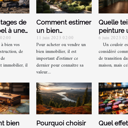
ntages de
Comment estimer
Quelle te
pel à une
un bien
peinture u
 02:00
11 juin 2023 02:00
6 juin 2023 02
se de
immobilier à
pour un c
 à bien vos
Pour acheter ou vendre un
Un couloir es
on pour
Brive-la-Gaillarde
ses porte
struction, de
bien immobilier, il est
considéré comm
ets
?
 de
important d’estimer ce
de transition d
 immobilier, il
dernier pour connaître sa
maison, mais cel
valeur....
t bien
Pourquoi choisir
Quel effet