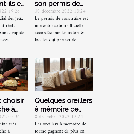
nt-ils eu
son permis de
022 19:26
30 décembre 2022 13:24
nomie
construire ?
ial des jeux
Le permis de construire est
 ?
nt réel a
une autorisation officielle
sance rapide
accordée par les autorités
ées....
locales qui permet de...
choisir
Quelques oreillers
che à
à mémoire de
022 03:36
8 décembre 2022 12:24
?
forme
sine très
Les oreillers à mémoire de
nche à
forme gagnent de plus en