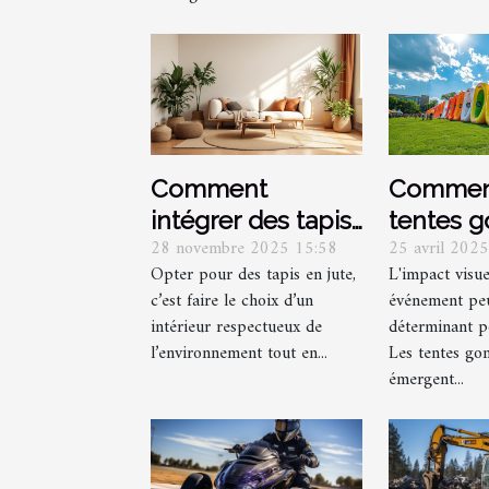
Comment
Comment
intégrer des tapis
tentes g
28 novembre 2025 15:58
25 avril 202
en jute pour un
renforce
Opter pour des tapis en jute,
L'impact visue
intérieur
visibilité
c’est faire le choix d’un
événement peu
écologique ?
d'événe
intérieur respectueux de
déterminant p
l’environnement tout en...
Les tentes gon
émergent...