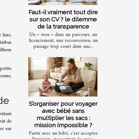
Faut-il vraiment tout dire
sur son CV ? le dilemme
de la transparence
Un « trou » dans un parcours, un
 luxe,
licenciement, une reconversion, un
Airbus
passage trop court dans une...
llions
petite
yenne,
de
S’organiser pour voyager
avec bébé sans
oûtant
multiplier les sacs :
oût de
mission impossible ?
er sur
Partir avec un bébé, c’est accepter