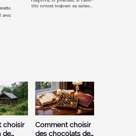
l’imprévu, et pourtant, le casse-
tête revient toujours au même...
suite,
é avec
choisir
Comment choisir
n de
des chocolats de