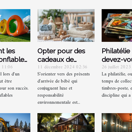
Philatélie
 les
Opter pour des
devez-vou
onflables
cadeaux de
26 juillet 2023
5 11:06
11 décembre 2024 02:36
lorsque v
nt la
naissance de luxe
La philatélie, o
l lors d'un
S'orienter vers des présents
collectio
 lors
et
temps de collec
t être
d'arrivée de bébé qui
timbres ?
ments
écoresponsables
timbres-poste, 
our son succès.
conjuguent luxe et
discipline qui a 
flables
responsabilité
environnementale est...