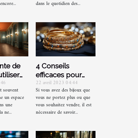
prendre plus
encore...
dans le quotidien des...
rapidement ?
inte de
4 Conseils
tiliser
efficaces pour
:46
22 avril 2023 04:44
ouloir et
racheter vos
t souvent
Si vous avez des bijoux que
s ?
bijoux
e un espace
vous ne portez plus ou que
ans une
vous souhaitez vendre, il est
a ne...
nécessaire de savoir...