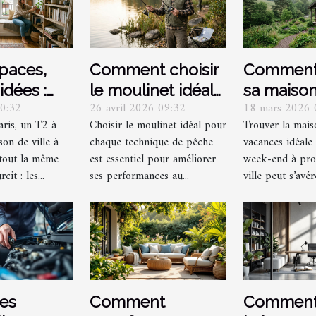
spaces,
Comment choisir
Comment 
idées :
le moulinet idéal
sa maiso
00:32
26 avril 2026 09:32
18 mars 2026 
er chaque
pour différentes
vacances
aris, un T2 à
Choisir le moulinet idéal pour
Trouver la mais
râce à la
techniques de
week-end
on de ville à
chaque technique de pêche
vacances idéale
ion
pêche ?
de la ville
tout la même
est essentiel pour améliorer
week-end à prox
cit : les...
ses performances au...
ville peut s’avér
pes
Comment
Comment 