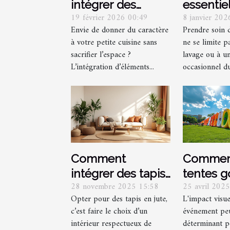
intégrer des
essentie
19 février 2026 00:49
8 janvier 20
éléments
un entre
Envie de donner du caractère
Prendre soin 
industriels dans
réussi
à votre petite cuisine sans
ne se limite p
une petite cuisine
sacrifier l’espace ?
lavage ou à u
?
L’intégration d’éléments...
occasionnel du
Comment
Comment
intégrer des tapis
tentes g
28 novembre 2025 15:58
25 avril 202
en jute pour un
renforce
Opter pour des tapis en jute,
L'impact visue
intérieur
visibilité
c’est faire le choix d’un
événement peu
écologique ?
d'événe
intérieur respectueux de
déterminant p