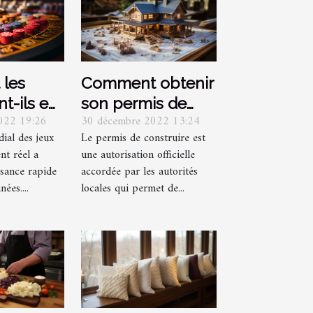
 les
Comment obtenir
nt-ils eu
son permis de
022 19:26
30 décembre 2022 13:24
nomie
construire ?
ial des jeux
Le permis de construire est
 ?
nt réel a
une autorisation officielle
sance rapide
accordée par les autorités
ées....
locales qui permet de...