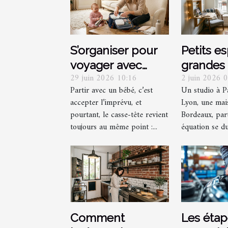
S’organiser pour
Petits e
voyager avec
grandes 
29 juin 2026 10:16
2 juin 2026 
bébé sans
optimis
Partir avec un bébé, c’est
Un studio à P
multiplier les sacs
recoin g
accepter l’imprévu, et
Lyon, une mais
: mission
décorat
pourtant, le casse-tête revient
Bordeaux, par
impossible ?
toujours au même point :...
équation se dur
Comment
Les éta