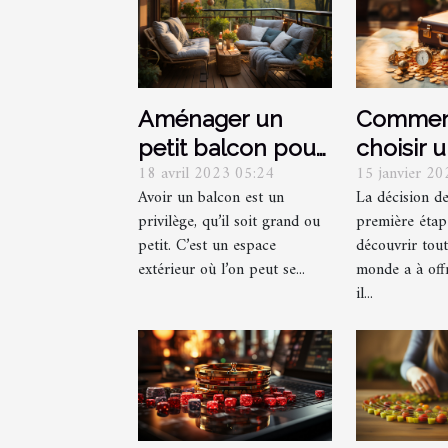
Aménager un
Commen
petit balcon pour
choisir 
18 avril 2023 05:24
15 janvier 2
l’été : comment y
destinat
Avoir un balcon est un
La décision de
réussir
voyage 
privilège, qu’il soit grand ou
première éta
parfaitement ?
petit. C’est un espace
découvrir tout
extérieur où l’on peut se...
monde a à off
il...