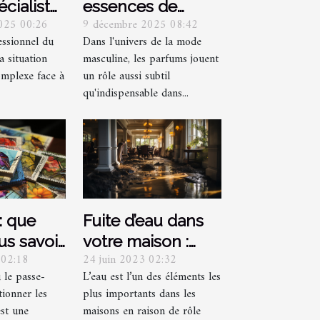
écialiste
essences de
025 00:26
9 décembre 2025 08:42
 selon
parfum vertes
essionnel du
Dans l'univers de la mode
ns ?
influencent-elles
a situation
masculine, les parfums jouent
la mode
omplexe face à
un rôle aussi subtil
masculine ?
qu'indispensable dans...
 : que
Fuite d’eau dans
s savoir
votre maison :
 02:18
24 juin 2023 02:32
ous
Comment arriver
u le passe-
L’eau est l’un des éléments les
nnez des
à détecter et les
tionner les
plus importants dans les
précautions à
est une
maisons en raison de rôle