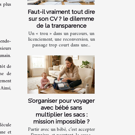
s plus
Faut-il vraiment tout dire
sur son CV ? le dilemme
de la transparence
Un « trou » dans un parcours, un
licenciement, une reconversion, un
 endo-
passage trop court dans une...
sieurs
umain.
tôt de
me de
lement
Ainsi,
S’organiser pour voyager
avec bébé sans
multiplier les sacs :
mission impossible ?
lécule
Partir avec un bébé, c’est accepter
nne et