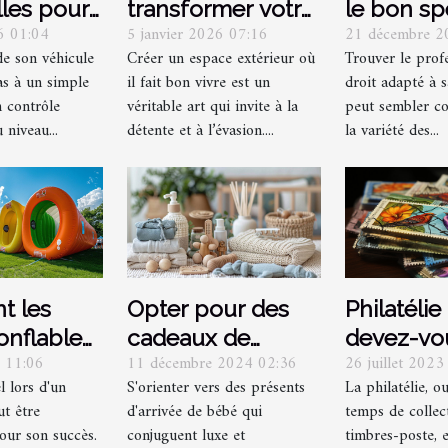
lles pour
transformer votre
le bon sp
26 01:04
5 janvier 2026 07:16
21 décembre 2
tien auto
espace extérieur
juridique
de son véhicule
Créer un espace extérieur où
Trouver le prof
en un havre de
vos besoi
as à un simple
il fait bon vivre est un
droit adapté à s
paix ?
n contrôle
véritable art qui invite à la
peut sembler c
 niveau...
détente et à l’évasion....
la variété des...
Philatélie
 les
Opter pour des
devez-vou
onflables
cadeaux de
26 juillet 2023
5 11:06
11 décembre 2024 02:36
lorsque v
nt la
naissance de luxe
La philatélie, o
l lors d'un
S'orienter vers des présents
collectio
 lors
et
temps de collec
t être
d'arrivée de bébé qui
timbres ?
ments
écoresponsables
timbres-poste, 
our son succès.
conjuguent luxe et