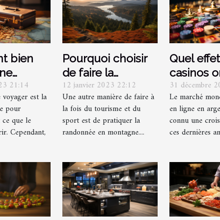
t bien
Pourquoi choisir
Quel effet
une
de faire la
casinos o
023 21:14
12 janvier 2023 22:12
31 décembre 2
ion de
randonnée ?
sur l'éco
 voyager est la
Une autre manière de faire à
Le marché mond
?
mondiale
pe pour
la fois du tourisme et du
en ligne en arge
 ce que le
sport est de pratiquer la
connu une crois
rir. Cependant,
randonnée en montagne....
ces dernières ann