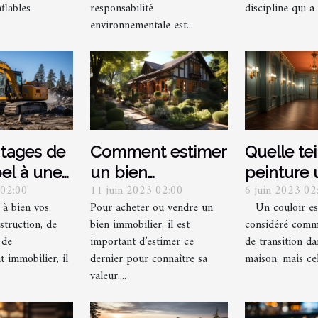
discipline qui a 
flables
responsabilité
environnementale est...
ntages de
Comment estimer
Quelle te
pel à une
un bien
peinture u
 02:00
11 juin 2023 02:00
6 juin 2023 02
se de
immobilier à
pour un c
 à bien vos
Pour acheter ou vendre un
Un couloir es
on pour
Brive-la-Gaillarde
ses porte
struction, de
bien immobilier, il est
considéré comm
ets
?
 de
important d’estimer ce
de transition d
 immobilier, il
dernier pour connaître sa
maison, mais cel
valeur....