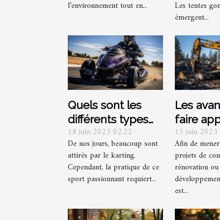
l’environnement tout en...
Les tentes gon
émergent...
Quels sont les
Les ava
différents types
faire ap
18 juin 2023 02:22
15 juin 2023
de licences
entrepri
De nos jours, beaucoup sont
Afin de mener
nécessaires pour
démoliti
attirés par le karting.
projets de con
le Karting ?
vos proj
Cependant, la pratique de ce
rénovation ou
sport passionnant requiert...
développement
est...