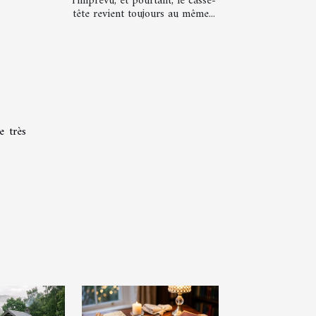
l’imprévu, et pourtant, le casse-
tête revient toujours au même...
e très