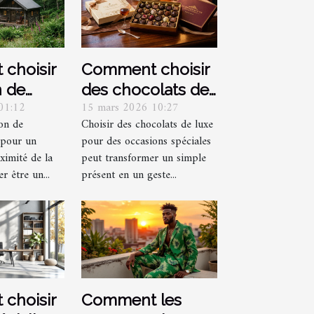
choisir
Comment choisir
n de
des chocolats de
01:12
15 mars 2026 10:27
 pour un
luxe pour des
on de
Choisir des chocolats de luxe
 proche
occasions
 pour un
pour des occasions spéciales
 ?
spéciales ?
imité de la
peut transformer un simple
er être un...
présent en un geste...
choisir
Comment les